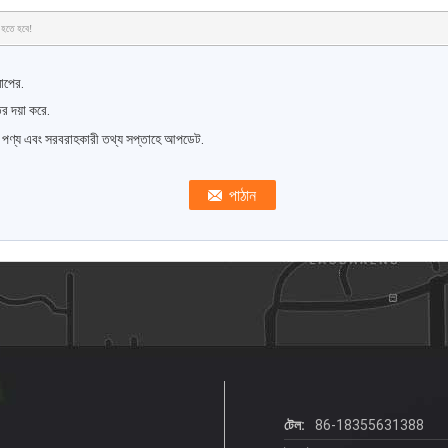
 হতে হবে!
াপের.
র দয়া করে.
ষ পণ্য এবং সরবরাহকারী তথ্য সপ্তাহে আপডেট.
টেল:
86-18355631388