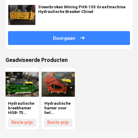
Steenbroken Mining PHX-155 Graafmachine
Hydraulische Breaker Chisel
Doorgaan
Geadviseerde Producten
Hydraulische
Hydraulische
breekhamer
hamer voor
HGB-75
het
Chisel
verpletteren
graafmachine
Chisel B-680S
Beste prijs
Beste prijs
Hydraulische
Excavator
hamer
Hydraulische
breekhamer