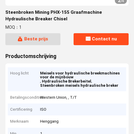
2
/
4
Steenbroken Mining PHX-155 Graafmachine
Hydraulische Breaker Chisel
MOQ：1
Beste prijs
Contact nu
Productomschrijving
Hoog licht
Meisels voor hydraulische breekmachines
voor de mijnbouw
,
,
Hydraulische Brekerbeitel
Steenbroken meisels hydraulische breker
Betalingscondities
Western Union, , T/T
Certificering
ISO
Merknaam
Henggang
Min.
1