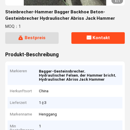
1
/
1
Steinbrecher-Hammer Bagger Backhoe Beton-
Gesteinbrecher Hydraulischer Abriss Jack Hammer
MOQ：1
Bestpreis
Kontakt
Produkt-Beschreibung
Markieren
,
Bagger-Gesteinsbrecher
,
,
Hydraulischer Felsen
der Hammer bricht
Hydraulischer Abriss Jack Hammer
Herkunftsort
China
Lieferzeit
1 ¢3
Markenname
Henggang
Min
1