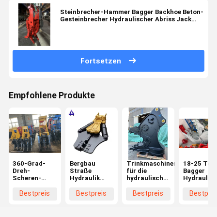
Steinbrecher-Hammer Bagger Backhoe Beton-
Gesteinbrecher Hydraulischer Abriss Jack
Hammer
Fortsetzen
Empfohlene Produkte
360-Grad-
Bergbau
Trinkmaschinen
18-25 Ton
Dreh-
Straße
für die
Bagger
Scheren-
Hydraulik
hydraulische
Hydraulisc
Hydraulik-
Pulverizer
Betonverarbeitung
Betonbrüt
Betonpulverisierer
Beton Schere
Beton-
Bestpreis
Bestpreis
Bestpreis
Bestprei
für Bagger
Combo Für
Mauchbrüt
für den
städtische
Stadtabbruch
Abriss