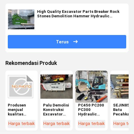
High Quality Excavator Parts Breaker Rock
Stones Demolition Hammer Hydraulic
Excavator Rock Breaker GB1650 Penghancur
Batu
Terus
Rekomendasi Produk
Produsen
Palu Demolisi
PC450 PC200
SEJIN850
menjual
Konstruksi
PC300
Batu
kualitas
Excavator
Hydraulic
Pecahkan
tinggi
Pemecah
Breaker
Palu SB45
excavator
Batu Hidrolik
Hammer 20T
Hydraulic
Harga terbaik
Harga terbaik
Harga terbaik
Harga terb
crusher HGB-
HGB-68
30T 40T
Rock Ham
165 crusher
Rock Break