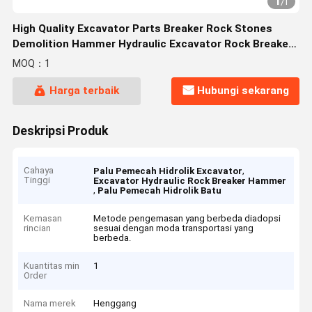
1
/
1
High Quality Excavator Parts Breaker Rock Stones
Demolition Hammer Hydraulic Excavator Rock Breaker
GB1650 Penghancur Batu
MOQ：1
Harga terbaik
Hubungi sekarang
Deskripsi Produk
Cahaya
,
Palu Pemecah Hidrolik Excavator
Tinggi
Excavator Hydraulic Rock Breaker Hammer
,
Palu Pemecah Hidrolik Batu
Kemasan
Metode pengemasan yang berbeda diadopsi
rincian
sesuai dengan moda transportasi yang
berbeda.
Kuantitas min
1
Order
Nama merek
Henggang