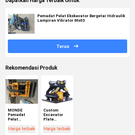
Dapatkan Harga Terbaik Untuk
Pemadat Pelat Ekskavator Bergetar Hidraulik
Lampiran Vibrator Ms03
Terus
Rekomendasi Produk
MONDE
Custom
Pemadat
Excavator
Pelat
Plate
Ekskavator
Compactors
28-38t
Vibration
Harga terbaik
Harga terbaik
Pemadat
Rammer