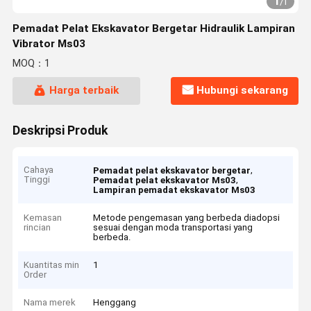
1
/
1
Pemadat Pelat Ekskavator Bergetar Hidraulik Lampiran
Vibrator Ms03
MOQ：1
Harga terbaik
Hubungi sekarang
Deskripsi Produk
Cahaya
,
Pemadat pelat ekskavator bergetar
Tinggi
,
Pemadat pelat ekskavator Ms03
Lampiran pemadat ekskavator Ms03
Kemasan
Metode pengemasan yang berbeda diadopsi
rincian
sesuai dengan moda transportasi yang
berbeda.
Kuantitas min
1
Order
Nama merek
Henggang