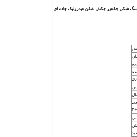
 سنگ شکن چکش
چکش شکن هیدرولیک جاده ای
,
ش
ان
ده
ده
ین
ید
P
نی
ن