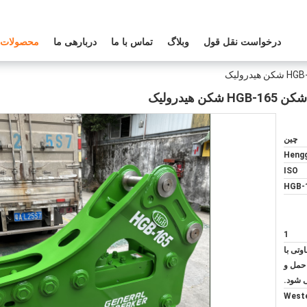
درخواست نقل قول
وبلاگ
تماس با ما
دربارهی ما
محصولات
هیدرولیک
چین
Heng
ISO
HGB-
1
وتی با
 حمل و
ی شود.
Weste