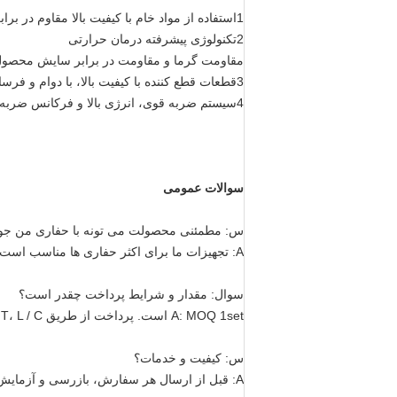
1استفاده از مواد خام با کیفیت بالا مقاوم در برابر فرسایش، نقص کمتر، تعمیر و نگهداری آسان
2تکنولوژی پیشرفته درمان حرارتی
مقاومت گرما و مقاومت در برابر سایش محصول
3قطعات قطع کننده با کیفیت بالا، با دوام و فرسایش، عمر طولانی تر در مقایسه با قطع کننده های عمومی در بازار.
4سیستم ضربه قوی، انرژی بالا و فرکانس ضربه.
سوالات عمومی
س: مطمئنی محصولت می تونه با حفاری من جور
A: تجهیزات ما برای اکثر حفاری ها مناسب است. ما مدل حفاری خود را به ما نشان دهید، ما راه حل را تایید خواهیم کرد.
سوال: مقدار و شرایط پرداخت چقدر است؟
A: MOQ 1set است. پرداخت از طریق T / T، L / C، اتحادیه غربی پذیرفته شده است، شرایط دیگر می تواند مذاکره شود.
س: کیفیت و خدمات؟
A: قبل از ارسال هر سفارش، بازرسی و آزمایش دقیق انجام می شود. تیم فروش و پشتیبانی فنی ما به موقع به سوال شما پاسخ می دهد.