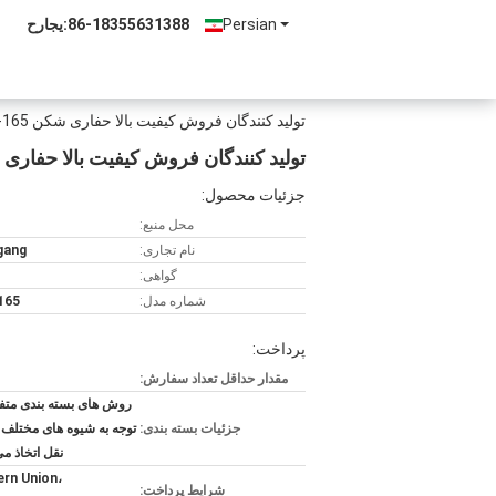
Persian
86-18355631388
حراجی:
تولید کنندگان فروش کیفیت بالا حفاری شکن HGB-165 شکن هیدرولیک
تولید کنندگان فروش کیفیت بالا حفاری شکن HGB-165 شکن 
جزئیات محصول:
محل منبع:
نام تجاری:
gang
گواهی:
شماره مدل:
165
پرداخت:
مقدار حداقل تعداد سفارش:
روش های بسته بندی متفا
جزئیات بسته بندی:
توجه به شیوه های مختلف
نقل اتخاذ م
rn Union،
شرایط پرداخت: