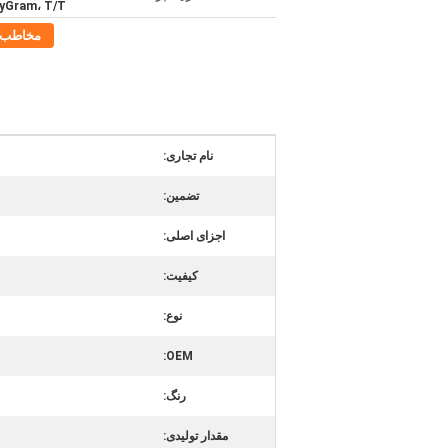
yGram، T/T
مخاطب
نام تجاری:
تضمین:
اجزای اصلی:
کیفیت:
نوع:
OEM:
رنگ:
مقدار تولیدی: