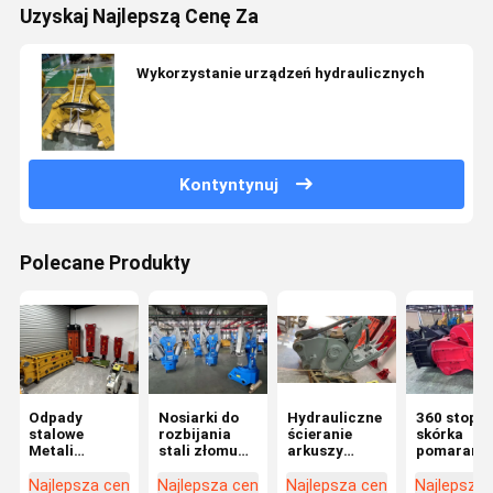
Uzyskaj Najlepszą Cenę Za
Wykorzystanie urządzeń hydraulicznych
Kontyntynuj
Polecane Produkty
Odpady
Nosiarki do
Hydrauliczne
360 stopni
stalowe
rozbijania
ścieranie
skórka
Metali
stali złomu
arkuszy
pomarańc
hydrauliczne
Nosiarki
mobilne
złom
Ekskawator
hydrauliczne
ścieranie
metalowy
Najlepsza cena
Najlepsza cena
Najlepsza cena
Najlepsza