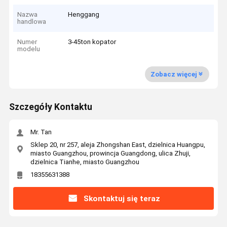
Nazwa
Henggang
handlowa
Numer
3-45ton kopator
modelu
Zobacz więcej
Szczegóły Kontaktu
Mr. Tan
Sklep 20, nr 257, aleja Zhongshan East, dzielnica Huangpu,
miasto Guangzhou, prowincja Guangdong, ulica Zhuji,
dzielnica Tianhe, miasto Guangzhou
18355631388
Skontaktuj się teraz