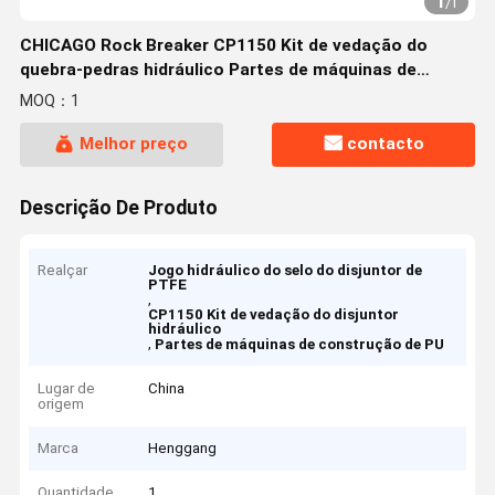
1
/
1
CHICAGO Rock Breaker CP1150 Kit de vedação do
quebra-pedras hidráulico Partes de máquinas de
construção
MOQ：1
Melhor preço
contacto
Descrição De Produto
Realçar
Jogo hidráulico do selo do disjuntor de
PTFE
,
CP1150 Kit de vedação do disjuntor
hidráulico
,
Partes de máquinas de construção de PU
Lugar de
China
origem
Marca
Henggang
Quantidade
1