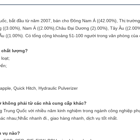
Quốc, bắt đầu từ năm 2007, bán cho Đông Nam Á ((42.00%), Thị trường
ng ((3.00%), Nam Á ((2.00%),Châu Đại Dương (2).00%), Tây Âu ((2.00
u ((1.00%). Có tổng cộng khoảng 51-100 người trong văn phòng của c
o chất lượng?
loạt;
yển;
rapple, Quick Hitch, Hydraulic Pulverizer
hứ không phải từ các nhà cung cấp khác?
ờng Trung Quốc với nhiều năm kinh nghiệm trong ngành công nghiệp p
ác nhau;Nhắc nhanh đi., giao hàng nhanh, dịch vụ tốt nhất.
h vụ nào?