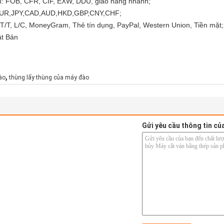
n: FOB, CFR, CIF, EXW, DDU, giao hàng nhanh;
D,EUR,JPY,CAD,AUD,HKD,GBP,CNY,CHF;
/T, L/C, MoneyGram, Thẻ tín dụng, PayPal, Western Union, Tiền mặt;
ật Bản
,
ào
thùng lấy thùng của máy đào
Gửi yêu cầu thông tin củ