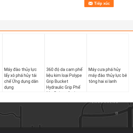
Máy đào thủy lực
360 độ da cam phế
Máy cưa phá hủy
lấy xô phá hủy tái
liệu kim loại Polype
máy đào thủy lực bê
chế Ứng dụng dân
Grip Bucket
tông hai xi lanh
dụng
Hydraulic Grip Phế
liệu Polype Grab