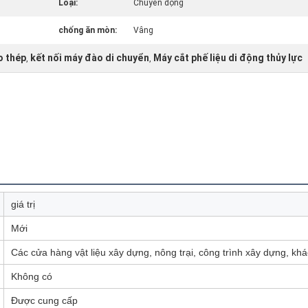
Loại:
Chuyển động
chống ăn mòn:
Vâng
o thép
kết nối máy đào di chuyển
Máy cắt phế liệu di động thủy lực
,
,
giá trị
Mới
Các cửa hàng vật liệu xây dựng, nông trại, công trình xây dựng, khá
Không có
Được cung cấp