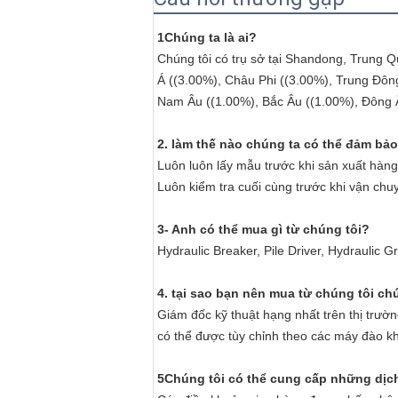
1Chúng ta là ai?
Chúng tôi có trụ sở tại Shandong, Trung 
Á ((3.00%), Châu Phi ((3.00%), Trung Đô
Nam Âu ((1.00%), Bắc Âu ((1.00%), Đông Â
2. làm thế nào chúng ta có thể đảm bả
Luôn luôn lấy mẫu trước khi sản xuất hàng 
Luôn kiểm tra cuối cùng trước khi vận chu
3- Anh có thể mua gì từ chúng tôi?
Hydraulic Breaker, Pile Driver, Hydraulic G
4. tại sao bạn nên mua từ chúng tôi c
Giám đốc kỹ thuật hạng nhất trên thị trư
có thể được tùy chỉnh theo các máy đào kh
5Chúng tôi có thể cung cấp những dịc