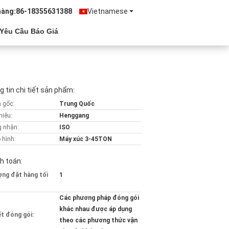
hàng:
86-18355631388
Vietnamese
Yêu Cầu Báo Giá
 tin chi tiết sản phẩm:
 gốc:
Trung Quốc
hiệu:
Henggang
 nhận:
ISO
 hình:
Máy xúc 3-45TON
h toán:
ợng đặt hàng tối
1
Các phương pháp đóng gói
khác nhau được áp dụng
ết đóng gói:
theo các phương thức vận