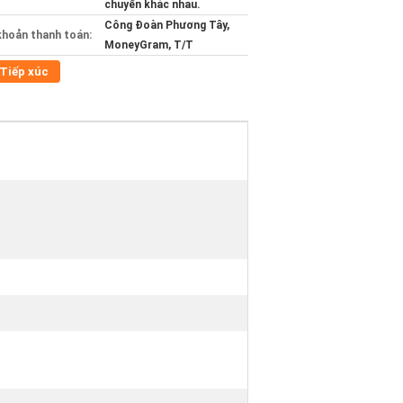
chuyển khác nhau.
Công Đoàn Phương Tây,
khoản thanh toán:
MoneyGram, T/T
Tiếp xúc