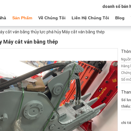
doanh số bán 
Nhà
Sản Phẩm
Về Chúng Tôi
Liên Hệ Chúng Tôi
Blog
áy cắt ván bằng thủy lực phá hủy Máy cắt ván bằng thép
y Máy cắt ván bằng thép
Thông
Nguồn
Hàng 
Chứng
Số mô
Than
Số lư
thiểu:
chi ti