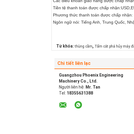
Các điều khoản giao hàng được chấp nhậ
Tiền tệ thanh toán được chấp nhận:US
Phương thức thanh toán được chấp nhận: T
Ngôn ngữ nói: Tiếng Anh, Trung Quốc, Nh
,
Từ khóa:
thùng cầm
Tấm cắt phá hủy máy đ
Chi tiết liên lạc
Guangzhou Phoenix Engineering
Machinery Co., Ltd.
Người liên hệ:
Mr. Tan
Tel:
18355631388