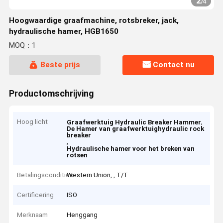
2
/
4
Hoogwaardige graafmachine, rotsbreker, jack,
hydraulische hamer, HGB1650
MOQ：1
Beste prijs
Contact nu
Productomschrijving
Hoog licht
,
Graafwerktuig Hydraulic Breaker Hammer
De Hamer van graafwerktuighydraulic rock
breaker
,
Hydraulische hamer voor het breken van
rotsen
Betalingscondities
Western Union, , T/T
Certificering
ISO
Merknaam
Henggang