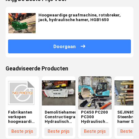
Hoogwaardige graafmachine, rotsbreker,
jack, hydraulische hamer, HGB1650
Doorgaan
Geadviseerde Producten
Fabrikanten
Demolitiehamer
PC450 PC200
SEJIN850
verkopen
Constructiegraver
PC300
Steenbrek
hoogwaardige
Hydraulische
Hydraulische
hamer SB4
graafmachine
rotsbreker
Breekhamer
Hydraulis
breekmachine
HGB-68
20T 30T 40T
steenbreke
Beste prijs
Beste prijs
Beste prijs
Beste pri
HGB-165