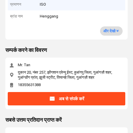
प्रमाणन
ISO
ब्रांड नाम
Henggang
और देखो
सम्पर्क करने का विवरण
Mr. Tan
दुकान 20, नंबर 257, झोंगशान एवेन्यू ईस्ट, हुआंगपु जिला, गुआंगज़ौ शहर,
गुआंग्डोंग प्रांत, झुजी स्ट्रीट, तियानहे जिला, गुआंगज़ौ शहर
18355631388
अब से संपर्क करें
सबसे उत्तम प्रतिदान प्राप्त करें