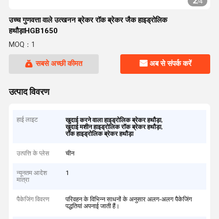
2
/
4
उच्च गुणवत्ता वाले उत्खनन ब्रेकर रॉक ब्रेकर जैक हाइड्रोलिक
हथौड़ाHGB1650
MOQ：1
सबसे अच्छी कीमत
अब से संपर्क करें
उत्पाद विवरण
हाई लाइट
,
खुदाई करने वाला हाइड्रोलिक ब्रेकर हथौड़ा
,
खुदाई मशीन हाइड्रोलिक रॉक ब्रेकर हथौड़ा
रॉक हाइड्रोलिक ब्रेकर हथौड़ा
उत्पत्ति के प्लेस
चीन
न्यूनतम आदेश
1
मात्रा
पैकेजिंग विवरण
परिवहन के विभिन्न साधनों के अनुसार अलग-अलग पैकेजिंग
पद्धतियां अपनाई जाती हैं।