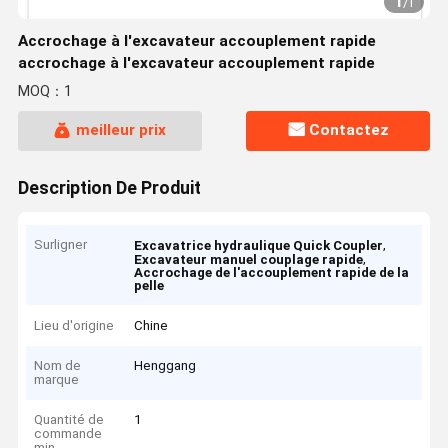
1
/
1
Accrochage à l'excavateur accouplement rapide
accrochage à l'excavateur accouplement rapide
MOQ：1
meilleur prix
Contactez
Description De Produit
Surligner
,
Excavatrice hydraulique Quick Coupler
,
Excavateur manuel couplage rapide
Accrochage de l'accouplement rapide de la
pelle
Lieu d'origine
Chine
Nom de
Henggang
marque
Quantité de
1
commande
min