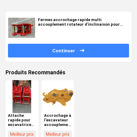
Fermes accrochage rapide multi
accouplement rotateur d'inclinaison pour
mini-excavatrice
Continuer
Produits Recommandés
Attache
Accrochage à
rapide pour
l'excavateur
excavatrice
accouplement
mécanique
rapide
hydraulique
accrochage à
Meilleur prix
Meilleur prix