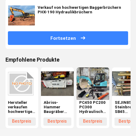
Verkauf von hochwertigen Baggerbrüchern
PHX-190 Hydraulikbrüchern
Fortsetzen
Empfohlene Produkte
Hersteller
Abriss-
PC450 PC200
SEJIN850
verkaufen
Hammer
PC300
Steinbrec
hochwertige
Baugräber
Hydraulischer
SB45
Bagger
Hydraulischer
Brecher
Hydraulik-
Brecher HGB-
Felsbrecher
Hammer 20T
Felsbreche
Bestpreis
Bestpreis
Bestpreis
Bestprei
165
HGB-68
30T 40T
Felsbreche
hydraulische
Brecher