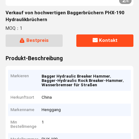
2
/
4
Verkauf von hochwertigen Baggerbrüchern PHX-190
Hydraulikbrüchern
MOQ：1
Bestpreis
Kontakt
Produkt-Beschreibung
Markieren
,
Bagger Hydraulic Breaker Hammer
,
Bagger-Hydraulic Rock Breaker-Hammer
Wasserbremser für Straßen
Herkunftsort
China
Markenname
Henggang
Min
1
Bestellmenge