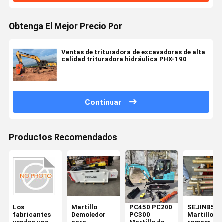
Obtenga El Mejor Precio Por
Ventas de trituradora de excavadoras de alta
calidad trituradora hidráulica PHX-190
Continuar
Productos Recomendados
Los
Martillo
PC450 PC200
SEJIN850
fabricantes
Demoledor
PC300
Martillo p
venden una
para
Martillo de
romper