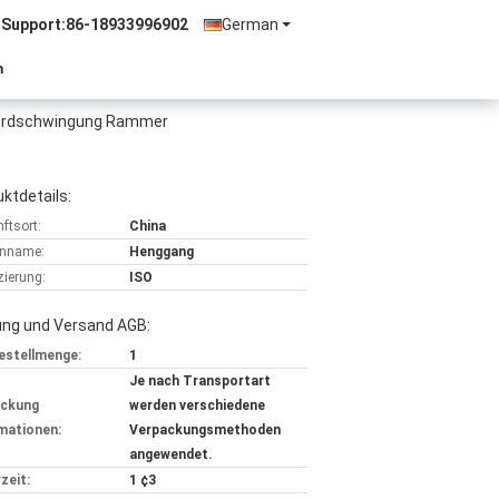
 Support:
86-18933996902
German
n
e Erdschwingung Rammer
ktdetails:
ftsort:
China
nname:
Henggang
izierung:
ISO
ung und Versand AGB:
estellmenge:
1
Je nach Transportart
ackung
werden verschiedene
mationen:
Verpackungsmethoden
angewendet.
zeit:
1 ¢3