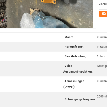
Zahlu
Macht:
Kundens
Herkunftsort:
In Gua
Gewährleistung:
1 Jahr
Video-
Bereitge
Ausgangsinspektion:
Abmessungen
Kundens
(L*W*H):
2000 ((
Schwingungsfrequenz: