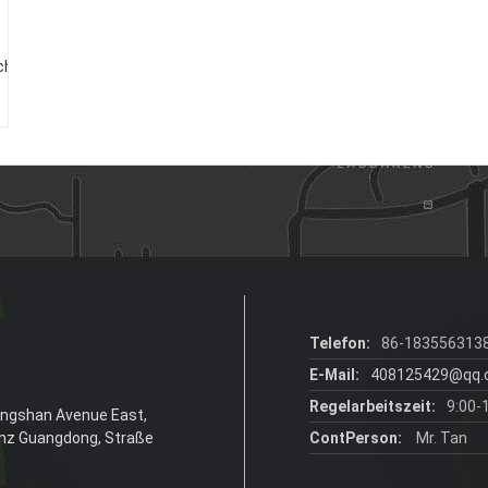
chter
Telefon:
86-183556313
E-Mail:
408125429@qq
Regelarbeitszeit:
9:00-
hongshan Avenue East,
inz Guangdong, Straße
ContPerson:
Mr. Tan