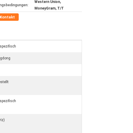
Western Union,
ngsbedingungen:
MoneyGram, T/T
Kontakt
pezifisch
ngdong
stellt
pezifisch
Hz)