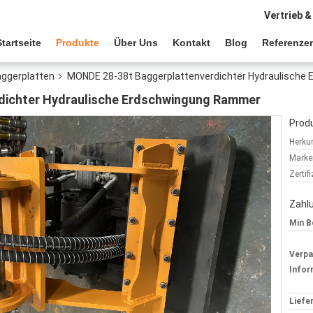
Vertrieb &
Startseite
Produkte
Über Uns
Kontakt
Blog
Referenze
aggerplatten
MONDE 28-38t Baggerplattenverdichter Hydraulisch
dichter Hydraulische Erdschwingung Rammer
Produ
Herkun
Marke
Zertif
Zahl
Min B
Verp
Infor
Liefer