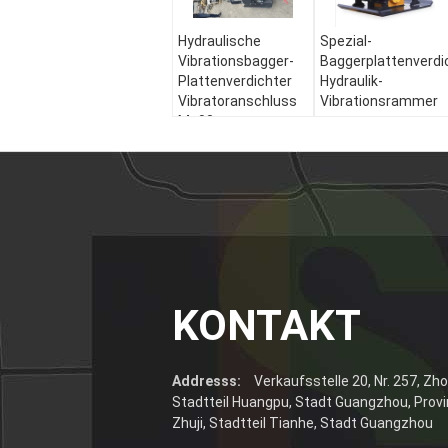
Hydraulische
Spezial-
Vibrationsbagger-
Baggerplattenverdi
Plattenverdichter
Hydraulik-
Vibratoranschluss
Vibrationsrammer
Ms03
KONTAKT
Addresss:
Verkaufsstelle 20, Nr. 257, Z
Stadtteil Huangpu, Stadt Guangzhou, Prov
Zhuji, Stadtteil Tianhe, Stadt Guangzhou