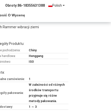
Obroty:
86-18355631388
Polish
osić O Wycenę
h Rammer wibracji ziemi
egóły Produktu:
ce pochodzenia:
Chiny
 handlowa:
Henggang
znictwo:
ISO
ta:
alne zamówienie:
1
W zależności od różnych
środków transportu
góły pakowania:
przyjmuje się różne
metody pakowania.
dostawy:
1 ～ 3