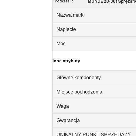
MONDE 28-38t Sprężarki
Podkreślić:
Nazwa marki
Napięcie
Moc
Inne atrybuty
Główne komponenty
Miejsce pochodzenia
Waga
Gwarancja
UNIKALNY PUNKT SPRZEDAŻY