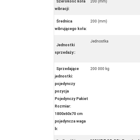
Szerokość koła
200 (mm)
wibracji:
Średnica
200 (mm)
wibrującego koła:
Jednostka
Jednostki
sprzedaży::
Sprzedające
200 000 kg
jednostki:
pojedynczy
pozycja
Pojedynczy Pakiet
Rozmiar:
1800x60x70 cm
pojedyncza waga
b: