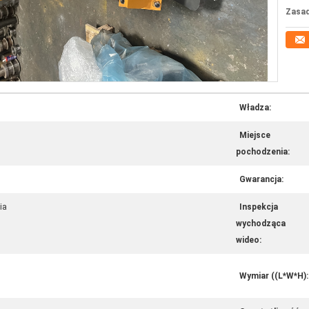
Zasad
Władza:
Miejsce
pochodzenia:
Gwarancja:
ia
Inspekcja
wychodząca
wideo:
Wymiar ((L*W*H):