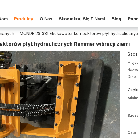
Dom
Produkty
O Nas
Skontaktuj Się Z Nami
Blog
Popr
nianych
MONDE 28-38t Ekskawator kompaktorów płyt hydraulicznyc
torów płyt hydraulicznych Rammer wibracji ziemi
Szcz
Miejs
Nazwa
Orzec
Zapła
Minim
Szcze
Czas 