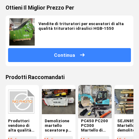
Ottieni Il Miglior Prezzo Per
Vendite di trituratori per escavatori di alta
qualità trituratori idraulici HGB-1550
Continua
Prodotti Raccomandati
Produttori
Demolizione
PC450 PC200
SEJIN850
vendono di
martello
PC300
Martello
alta qualità
scavatore per
Martello di
demolitore
escavatore
la
rottura
per pietra