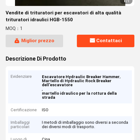
1
/
1
Vendite di trituratori per escavatori di alta qualità
trituratori idraulici HGB-1550
MOQ：1
Miglior prezzo
Contattaci
Descrizione Di Prodotto
Evidenziare
,
Escavatore Hydraulic Breaker Hammer
Martello di Hydraulic Rock Breaker
dell'escavatore
,
martello idraulico per la rottura della
strada
Certificazione
ISO
Imballaggi
I metodi di imballaggio sono diversi a seconda
particolari
dei diversi modi di trasporto.
Luogo di
Cina