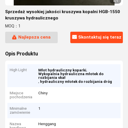
1
/
1
Sprzedaż wysokiej jakości kruszywa kopalni HGB-1550
kruszywa hydraulicznego
MOQ：1
Najlepsza cena
Skontaktuj się teraz
Opis Produktu
High Light
,
Młot hydrauliczny koparki
Wykopalnia hydrauliczna młotek do
rozbijania skał
,
hydrauliczny młotek do rozbijania dróg
Miejsce
Chiny
pochodzenia
Minimalne
1
zamówienie
Nazwa
Henggang
handlowa