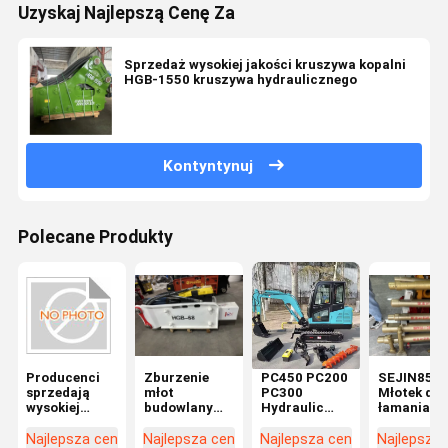
Uzyskaj Najlepszą Cenę Za
Sprzedaż wysokiej jakości kruszywa kopalni
HGB-1550 kruszywa hydraulicznego
Kontyntynuj
Polecane Produkty
Producenci
Zburzenie
PC450 PC200
SEJIN850
sprzedają
młot
PC300
Młotek do
wysokiej
budowlany
Hydraulic
łamania
jakości
Koparz
Breaker
kamieni S
kruszywa
hydrauliczny
Hammer 20T
Hydraulic
Najlepsza cena
Najlepsza cena
Najlepsza cena
Najlepsza