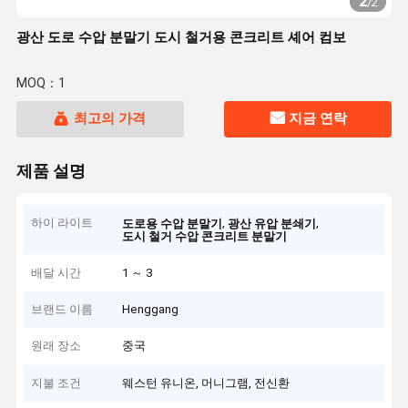
2
/
2
광산 도로 수압 분말기 도시 철거용 콘크리트 셰어 컴보
MOQ：1
최고의 가격
지금 연락
제품 설명
하이 라이트
,
,
도로용 수압 분말기
광산 유압 분쇄기
도시 철거 수압 콘크리트 분말기
배달 시간
1 ～ 3
브랜드 이름
Henggang
원래 장소
중국
지불 조건
웨스턴 유니온, 머니그램, 전신환