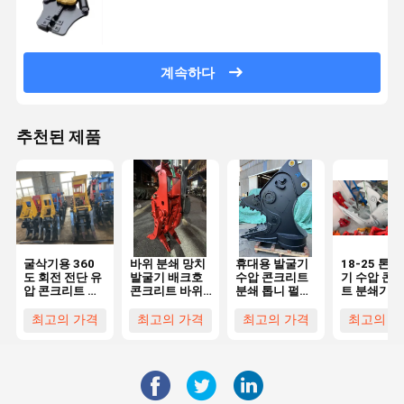
계속하다
추천된 제품
굴삭기용 360
바위 분쇄 망치
휴대용 발굴기
18-25 톤 
도 회전 전단 유
발굴기 배크호
수압 콘크리트
기 수압 콘
압 콘크리트 파
콘크리트 바위
분쇄 톱니 펄러
트 분쇄기 
쇄기 (도시 철거
분쇄기 수압 철
라이저
리트 턱 분
용)
거 잭 망치
최고의 가격
최고의 가격
최고의 가격
최고의 가