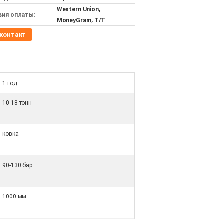
Western Union,
вия оплаты:
MoneyGram, T/T
контакт
1 год
й
10-18 тонн
ковка
90-130 бар
1000 мм