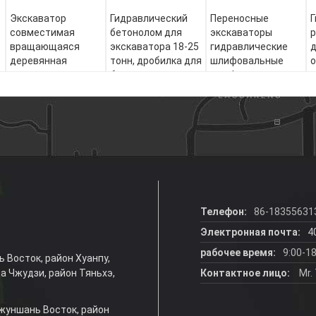
Экскаватор
Гидравлический
Переносные
Г
совместимая
бетонолом для
экскаваторы
р
вращающаяся
экскаватора 18-25
гидравлические
деревянная
тонн, дробилка для
шлифовальные
о
стрижка
бетона
шлифовальные
гидравлический
шлифовальные
резач для очистки
шлифовальные
деревьев
машины
Телефон:
86-18355631
Электронная почта:
4
рабочее время:
9:00-18
ь Восток, район Хуанпу,
ца Чжудзи, район Тяньхэ,
Контактное лицо:
Mr.
 Чжуншань Восток, район