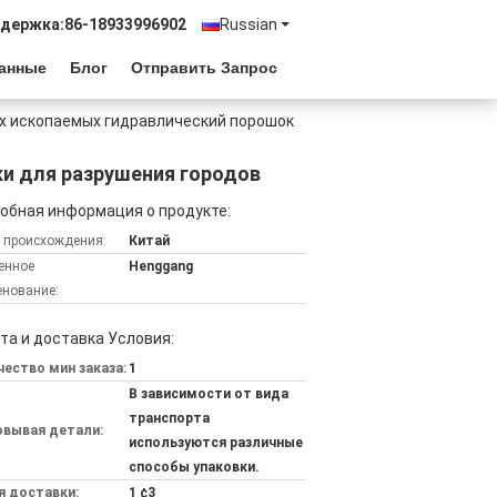
ддержка:
86-18933996902
Russian
Данные
Блог
Отправить Запрос
х ископаемых гидравлический порошок
и для разрушения городов
обная информация о продукте:
 происхождения:
Китай
енное
Henggang
нование:
та и доставка Условия:
ество мин заказа:
1
В зависимости от вида
транспорта
овывая детали:
используются различные
способы упаковки.
я доставки:
1 ¢3