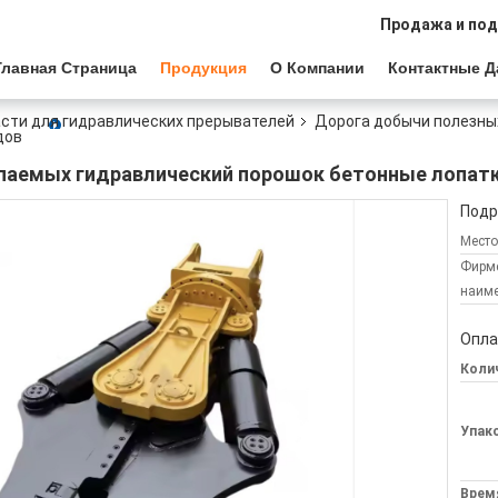
Продажа и по
Главная Страница
Продукция
О Компании
Контактные 
сти для гидравлических прерывателей
Дорога добычи полезны
дов
паемых гидравлический порошок бетонные лопатк
Подр
Место
Фирм
наиме
Опла
Колич
Упак
Врем