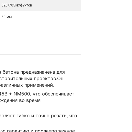
320/705кг/фунтов
68 мм
 бетона предназначена для
 строительных проектов.Он
 различных применений.
45B + NM500, что обеспечивает
еждения во время
ляет гибко и точно резать, что
ую гарантию и послепродажное