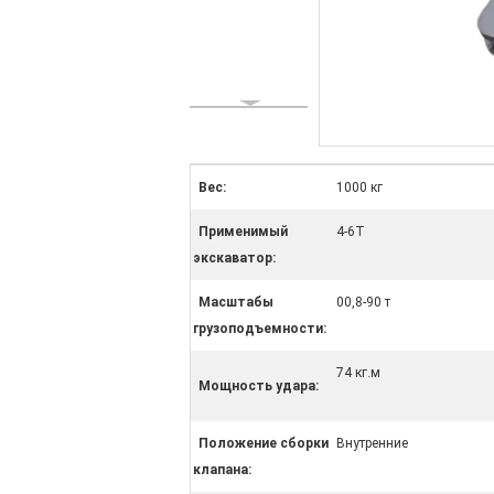
Вес:
1000 кг
Применимый
4-6T
экскаватор:
Масштабы
00,8-90 т
грузоподъемности:
74 кг.м
Мощность удара:
Положение сборки
Внутренние
клапана: