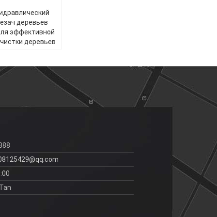
идравлический
езач деревьев
для эффективной
чистки деревьев
388
08125429@qq.com
:00
 Tan