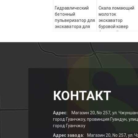
Гидравлический
Скала ломающий
бетонный
молоток
пульверизатор для
экскаватор
экскаватора для
буровой ковер
городского сноса
бетонный
скалолом
гидравлическое
сношение Джек
молоток
КОНТАКТ
Адрес:
Магазин 20, No 257, ул. Чжуншан
город Гуанчжоу, провинция Гуандун, ули
город Гуанчжоу
Адрес завода:
Магазин 20, No 257, ул.