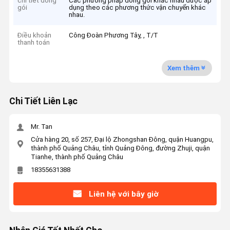
chi tiết đóng
Các phương pháp đóng gói khác nhau được áp
gói
dụng theo các phương thức vận chuyển khác
nhau.
Điều khoản
Công Đoàn Phương Tây, , T/T
thanh toán
Xem thêm
Chi Tiết Liên Lạc
Mr. Tan
Cửa hàng 20, số 257, Đại lộ Zhongshan Đông, quận Huangpu,
thành phố Quảng Châu, tỉnh Quảng Đông, đường Zhuji, quận
Tianhe, thành phố Quảng Châu
18355631388
Liên hệ với bây giờ