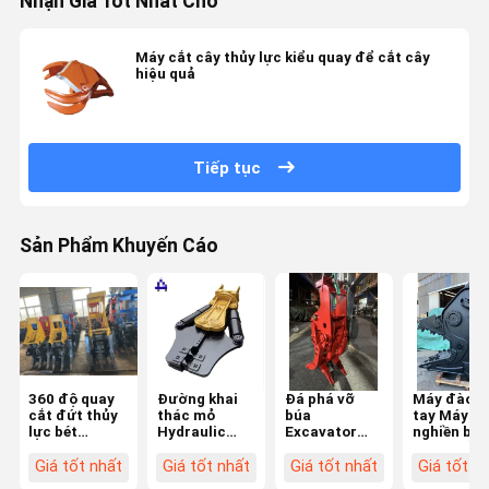
Nhận Giá Tốt Nhất Cho
Máy cắt cây thủy lực kiểu quay để cắt cây
hiệu quả
Tiếp tục
Sản Phẩm Khuyến Cáo
360 độ quay
Đường khai
Đá phá vỡ
Máy đào 
cắt đứt thủy
thác mỏ
búa
tay Máy
lực bét
Hydraulic
Excavator
nghiền bê
Pulverizer
Pulverizer
Backhoe bê
tông thủy 
cho máy đào
Concrete
tông đá
Máy bột
Giá tốt nhất
Giá tốt nhất
Giá tốt nhất
Giá tốt n
cho phá hủy
Shear Combo
Breaker