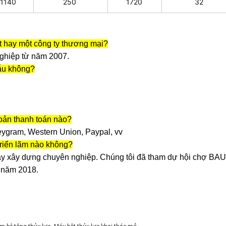
1140
250
1720
32
t hay một công ty thương mại?
ghiệp từ năm 2007.
mẫu không?
oản thanh toán nào?
eygram, Western Union, Paypal, vv
triển lãm nào không?
áy xây dựng chuyên nghiệp. Chúng tôi đã tham dự hội chợ BAU
 năm 2018.
,