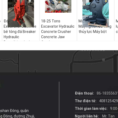
ỏ
Đá phá vỡ búa
18-25 Tons
Máy đào cầm tay
M
Excavator Backhoe
Excavator Hydraulic
Máy nghiền bê tông
l
bê tông đá Breaker
Concrete Crusher
thủy lực Máy bột
c
Hydraulic
Concrete Jaw
Demolition Jack
Crusher
Hammer
Điện thoại:
86-1835563
Thư điện tử:
40812542
Thời gian làm việc:
9:00
ngshan Đông, quận
g Đông, đường Zhuji,
Người liên hệ:
Mr. Tan