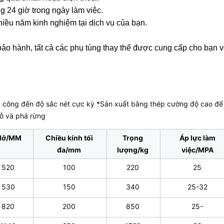
ng 24 giờ trong ngày làm việc.
iều năm kinh nghiệm tại dịch vụ của bạn.
bảo hành, tất cả các phụ tùng thay thế được cung cấp cho bạn v
a công đến độ sắc nét cực kỳ *Sản xuất bằng thép cường độ cao để k
gỗ và phá rừng
Mở/MM
Chiều kính tối
Trọng
Áp lực làm
đa/mm
lượng/kg
việc/MPA
520
100
220
25
530
150
340
25-32
820
200
850
25-