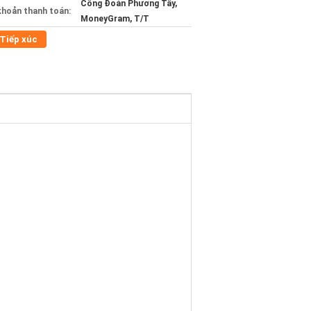
Công Đoàn Phương Tây,
khoản thanh toán:
MoneyGram, T/T
Tiếp xúc