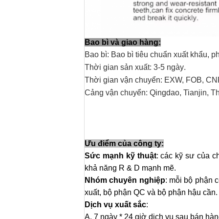
Bao bì và giao hàng:
Bao bì: Bao bì tiêu chuẩn xuất khẩu, ph
Thời gian sản xuất: 3-5 ngày
.
Thời gian vận chuyển: EXW, FOB, CN
Cảng vận chuyển: Qingdao, Tianjin, T
Ưu điểm của công ty:
Sức mạnh kỹ thuật
: các kỹ sư của c
khả năng R & D mạnh mẽ.
Nhóm chuyên nghiệp
: mỗi bộ phận 
xuất, bộ phận QC và bộ phận hậu cần.
Dịch vụ xuất sắc
:
A. 7 ngày * 24 giờ dịch vụ sau bán hàn