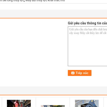
m bê tông thủy lực
Máy bột thủy lực khai thác mỏ
Gửi yêu cầu thông tin củ