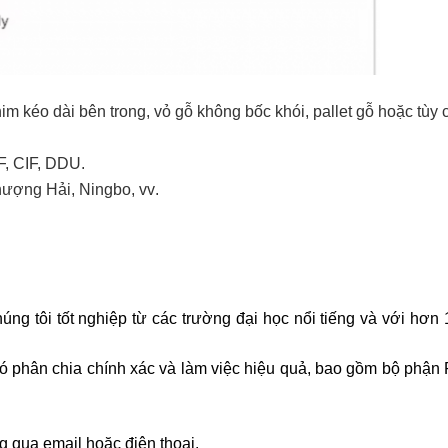
im kéo dài bên trong, vỏ gỗ không bốc khói, pallet gỗ hoặc tùy 
F, CIF, DDU
.
hượng Hải, Ningbo, vv
.
húng tôi tốt nghiệp từ các trường đại học nổi tiếng và với h
có phân chia chính xác và làm việc hiệu quả, bao gồm bộ phận
g qua email hoặc điện thoại.