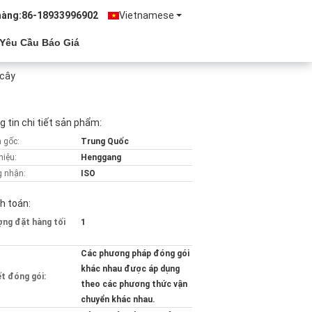
hàng:
86-18933996902
Vietnamese
Yêu Cầu Báo Giá
 cây
 tin chi tiết sản phẩm:
 gốc:
Trung Quốc
hiệu:
Henggang
 nhận:
ISO
h toán:
ợng đặt hàng tối
1
Các phương pháp đóng gói
khác nhau được áp dụng
ết đóng gói:
theo các phương thức vận
chuyển khác nhau.