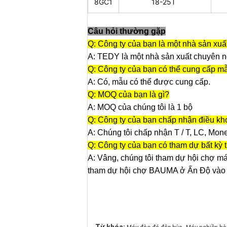
8GC1
18-25T
Câu hỏi thường gặp
Q: Công ty của bạn là một nhà sản xuấ
A: TEDY là một nhà sản xuất chuyên n
Q: Công ty của bạn có thể cung cấp 
A: Có, mẫu có thể được cung cấp.
Q: MOQ của bạn là gì?
A: MOQ của chúng tôi là 1 bộ
Q: Công ty của bạn chấp nhận điều kh
A: Chúng tôi chấp nhận T / T, LC, Mon
Q: Công ty của bạn có tham dự bất kỳ 
A: Vâng, chúng tôi tham dự hội chợ m
tham dự hội chợ BAUMA ở Ấn Độ vào
,