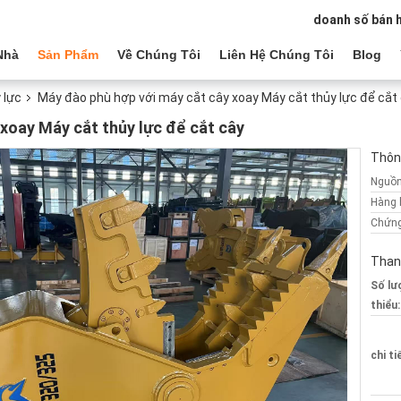
doanh số bán 
Nhà
Sản Phẩm
Về Chúng Tôi
Liên Hệ Chúng Tôi
Blog
 lực
Máy đào phù hợp với máy cắt cây xoay Máy cắt thủy lực để cắt
xoay Máy cắt thủy lực để cắt cây
Thông
Nguồn
Hàng 
Chứng
Than
Số lư
thiểu:
chi ti