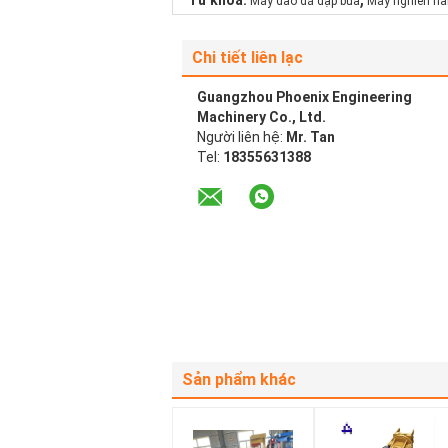
Từ khóa:
Máy đào đá đập búa
Máy nghiền hà
Chi tiết liên lạc
Guangzhou Phoenix Engineering
Machinery Co., Ltd.
Người liên hệ:
Mr. Tan
Tel:
18355631388
Sản phẩm khác