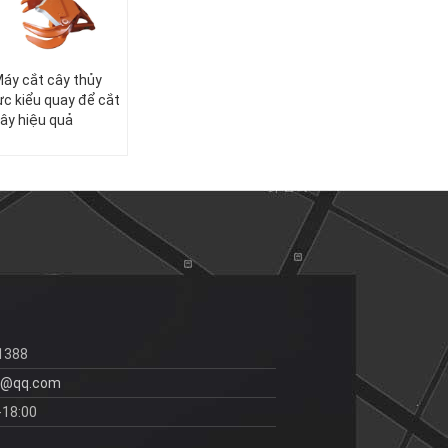
áy cắt cây thủy
ực kiểu quay để cắt
ây hiệu quả
1388
9@qq.com
-18:00