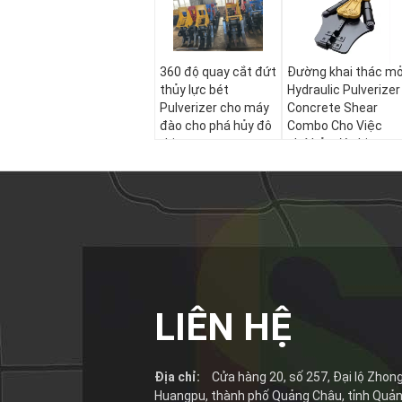
360 độ quay cắt đứt
Đường khai thác m
thủy lực bét
Hydraulic Pulverizer
Pulverizer cho máy
Concrete Shear
đào cho phá hủy đô
Combo Cho Việc
thị
phá hủy đô thị
LIÊN HỆ
Địa chỉ:
Cửa hàng 20, số 257, Đại lộ Zho
Huangpu, thành phố Quảng Châu, tỉnh Quản